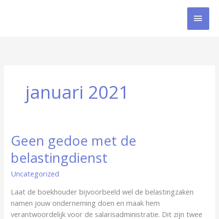
Ga
HOO
naar
de
inhoud
januari 2021
Geen gedoe met de
Geen
gedoe
belastingdienst
met
de
Uncategorized
belastingdienst
Laat de boekhouder bijvoorbeeld wel de belastingzaken
namen jouw onderneming doen en maak hem
verantwoordelijk voor de salarisadministratie. Dit zijn twee