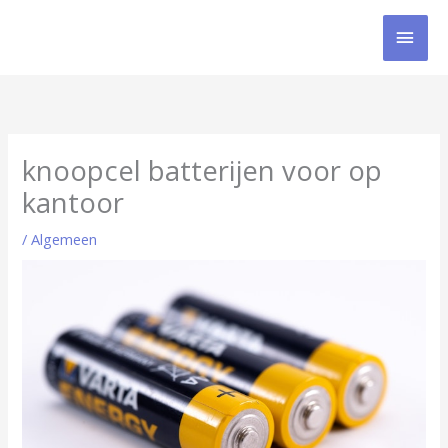
Ga
HOO
naar
de
inhoud
knoopcel batterijen voor op
kantoor
/
Algemeen